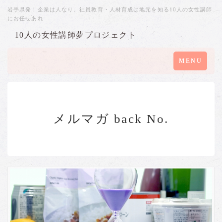
岩手県発！企業は人なり。社員教育・人材育成は地元を知る10人の女性講師
にお任せあれ
10人の女性講師夢プロジェクト
Toggle
MENU
navigation
メルマガ back No.